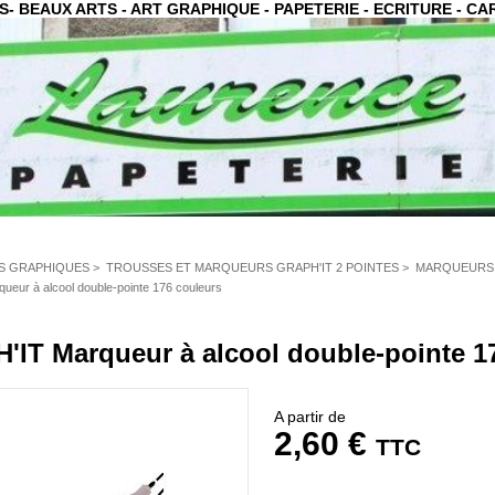
S- BEAUX ARTS - ART GRAPHIQUE - PAPETERIE - ECRITURE - CAR
S GRAPHIQUES
>
TROUSSES ET MARQUEURS GRAPH'IT 2 POINTES
>
MARQUEURS 
eur à alcool double-pointe 176 couleurs
IT Marqueur à alcool double-pointe 1
A partir de
2,60 €
TTC